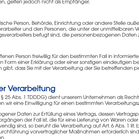
, gelten jedoch nicht als Empfänger.
uristische Person, Behörde, Einrichtung oder andere Stelle au
rarbeiter und den Personen, die unter der unmittelbaren 
gsverarbeiters befugt sind, die personenbezogenen Daten 
offenen Person freiwillig für den bestimmten Fall in informier
Form einer Erklärung oder einer sonstigen eindeutigen b
en gibt, dass Sie mit der Verarbeitung der Sie betreffend
er Verarbeitung
V. m. § 25 Abs. 1 TDDDG) dient unserem Unternehmen als Rech
 wir eine Einwilligung für einen bestimmten Verarbeitungs
ener Daten zur Erfüllung eines Vertrags, dessen Vertragspart
orgängen der Fall ist, die für eine Lieferung von Waren oder
dig sind, so beruht die Verarbeitung auf Art. 6 Abs. 1 lit. 
rchführung vorvertraglicher Maßnahmen erforderlich sind,
en.