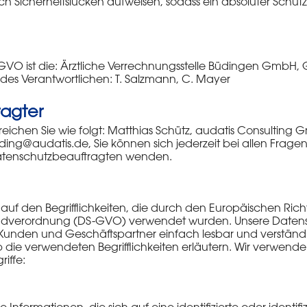
 Sicherheitslücken aufweisen, sodass ein absoluter Schutz
-GVO ist die: Ärztliche Verrechnungsstelle Büdingen GmbH, 
 des Verantwortlichen: T. Salzmann, C. Mayer
ragter
ichen Sie wie folgt: Matthias Schütz, audatis Consulting G
ding@audatis.de, Sie können sich jederzeit bei allen Fra
Datenschutzbeauftragten wenden.
auf den Begrifflichkeiten, die durch den Europäischen Ric
ndverordnung (DS-GVO) verwendet wurden. Unsere Datensch
e Kunden und Geschäftspartner einfach lesbar und verständl
 die verwendeten Begrifflichkeiten erläutern. Wir verwende
iffe: