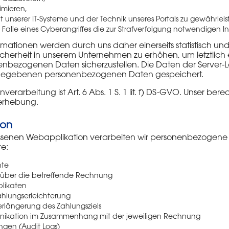
timieren,
t unserer IT-Systeme und der Technik unseres Portals zu gewährlei
alle eines Cyberangriffes die zur Strafverfolgung notwendigen In
ationen werden durch uns daher einerseits statistisch und 
herheit in unserem Unternehmen zu erhöhen, um letztlich e
enbezogenen Daten sicherzustellen. Die Daten der Server-L
ngegebenen personenbezogenen Daten gespeichert.
erarbeitung ist Art. 6 Abs. 1 S. 1 lit. f) DS-GVO. Unser bere
nerhebung.
ion
lossenen Webapplikation verarbeiten wir personenbezogene 
e:
hte
n über die betreffende Rechnung
plikaten
ahlungserleichterung
rlängerung des Zahlungsziels
unikation im Zusammenhang mit der jeweiligen Rechnung
ngen (Audit Logs)