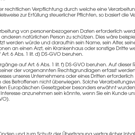
ner rechtlichen Verpflichtung durch welche eine Verarbei
lsweise zur Erfüllung steuerlicher Pflichten, so basiert die Ver
rarbeitung von personenbezogenen Daten erforderlich werd
 anderen natürlichen Person zu schützen. Dies wäre beispiel
etzt werden würde und daraufhin sein Name, sein Alter, se
ionen an einen Arzt, ein Krankenhaus oder sonstige Dritte
rt. 6 Abs. 1 lit. d) DS-GVO beruhen.
rgänge auf Art. 6 Abs. 1 lit. f) DS-GVO beruhen. Auf diese
keiner der vorgenannten Rechtsgrundlagen erfasst werden
ses unseres Unternehmens oder eines Dritten erforderlich ist
 des Betroffenen nicht überwiegen. Solche Verarbeitungsv
h den Europäischen Gesetzgeber besonders erwähnt wurden. E
s Interesse anzunehmen sein könnte, wenn Sie ein Kunde u
VO).
gründen und zum Schutz der Übertragung vertraulicher Inhal