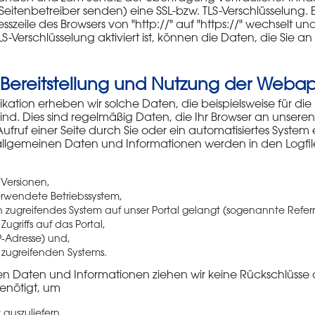
 Seitenbetreiber senden) eine SSL-bzw. TLS-Verschlüsselung. 
szeile des Browsers von "http://" auf "https://" wechselt u
S-Verschlüsselung aktiviert ist, können die Daten, die Sie an
 Bereitstellung und Nutzung der Webap
ation erheben wir solche Daten, die beispielsweise für die B
d. Dies sind regelmäßig Daten, die Ihr Browser an unseren Se
 Aufruf einer Seite durch Sie oder ein automatisiertes Syste
llgemeinen Daten und Informationen werden in den Logfiles
Versionen,
rwendete Betriebssystem,
in zugreifendes System auf unser Portal gelangt (sogenannte Referr
ugriffs auf das Portal,
IP-Adresse) und,
s zugreifenden Systems.
en Daten und Informationen ziehen wir keine Rückschlüsse a
enötigt, um
 auszuliefern,